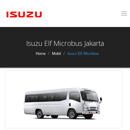
Tog
nav
Isuzu Elf Microbus Jakarta
Home
Mobil
Isuzu Elf Microbus